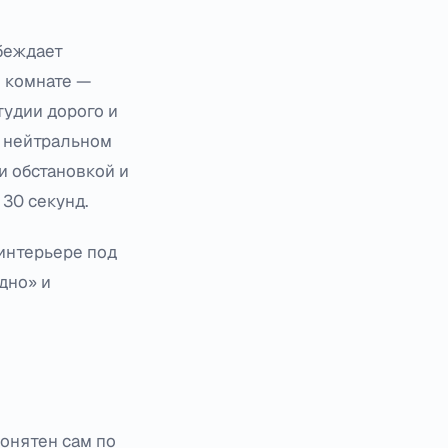
убеждает
й комнате —
тудии дорого и
а нейтральном
и обстановкой и
 30 секунд.
 интерьере под
дно» и
онятен сам по