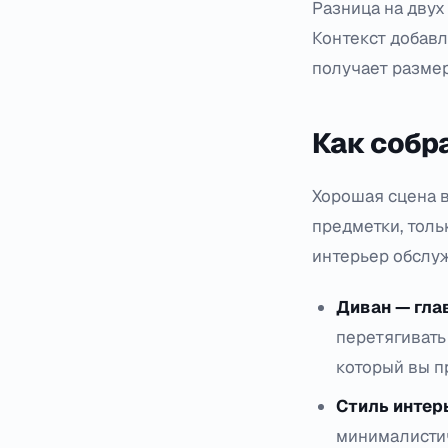
Разница на двух
Контекст добавл
получает размер
Как собра
Хорошая сцена в
предметки, толь
интерьер обслуж
Диван — гла
перетягивать
который вы п
Стиль интер
минималистич