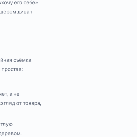
хочу его себе».
ршером диван
ийная съёмка
 простая:
ет, а не
згляд от товара,
етлую
деревом.