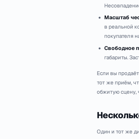
Несовпадение
Масштаб че
в реальной к
покупателя на
Свободное п
габариты. За
Если вы продаёт
тот же приём, ч
обжитую сцену, 
Нескольк
Один и тот же д