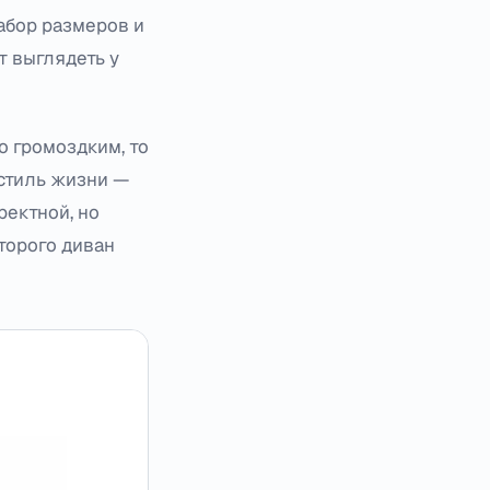
набор размеров и
т выглядеть у
о громоздким, то
 стиль жизни —
ректной, но
оторого диван