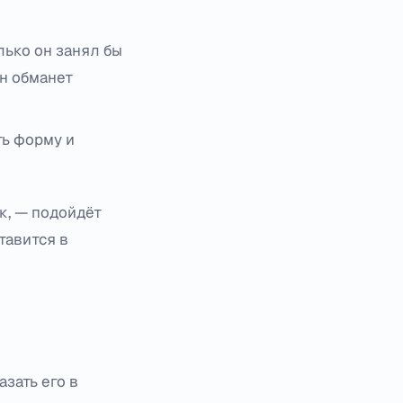
лько он занял бы
ан обманет
ть форму и
к, — подойдёт
тавится в
зать его в