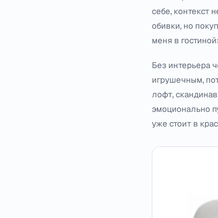
себе, контекст 
обивки, но поку
меня в гостиной»
Без интерьера ч
игрушечным, пот
лофт, скандинав
эмоционально пу
уже стоит в кра