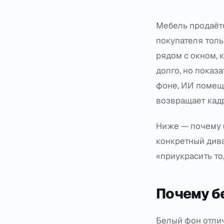
Мебель продаётс
покупателя толь
рядом с окном, 
долго, но показ
фоне, ИИ помеща
возвращает кадр
Ниже — почему б
конкретный дива
«приукрасить то,
Почему б
Белый фон отлич