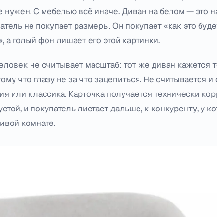
не нужен. С мебелью всё иначе. Диван на белом — это 
патель не покупает размеры. Он покупает «как это буде
, а голый фон лишает его этой картинки.
еловек не считывает масштаб: тот же диван кажется т
ому что глазу не за что зацепиться. Не считывается и
ия или классика. Карточка получается технически кор
стой, и покупатель листает дальше, к конкуренту, у к
сивой комнате.