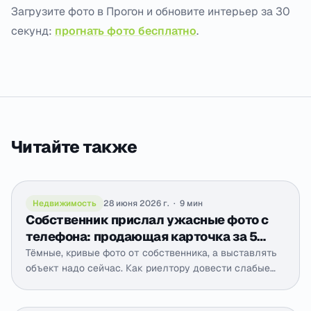
Загрузите фото в Прогон и обновите интерьер за 30
секунд:
прогнать фото бесплатно
.
Читайте также
Недвижимость
28 июня 2026 г.
·
9 мин
Собственник прислал ужасные фото с
телефона: продающая карточка за 5
минут
Тёмные, кривые фото от собственника, а выставлять
объект надо сейчас. Как риелтору довести слабые
телефонные снимки до продающей карточки за
минуты, без выезда на пересъёмку.