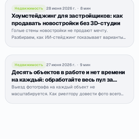
Недвижимость
28 июня 2026 г.
·
8 мин
Хоумстейджинг для застройщиков: как
продавать новостройки без 3D-студии
Голые стены новостройки не продают мечту.
Разбираем, как ИИ-стейджинг показывает варианты
отделки квартир без отделки, ускоряет запуск
продаж и заменяет дорогую 3D-визуализацию.
Недвижимость
27 июня 2026 г.
·
9 мин
Десять объектов в работе и нет времени
на каждый: обработайте весь пул за
вечер
Выезд фотографа на каждый объект не
масштабируется. Как риелтору довести фото всего
пула объектов до приличного вида за вечер, по
снимкам с телефона и без выездов.