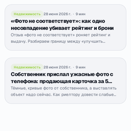
каталога и маркетплейса.
Недвижимость
28 июня 2026 г.
·
9 мин
«Фото не соответствует»: как одно
несовпадение убивает рейтинг и брони
Отзыв «фото не соответствует» роняет рейтинг и
выдачу. Разбираем границу между «улучшить
подачу» и «обмануть гостя» и как сделать фото
привлекательным и честным одновременно.
Недвижимость
28 июня 2026 г.
·
9 мин
Собственник прислал ужасные фото с
телефона: продающая карточка за 5
минут
Тёмные, кривые фото от собственника, а выставлять
объект надо сейчас. Как риелтору довести слабые
телефонные снимки до продающей карточки за
минуты, без выезда на пересъёмку.