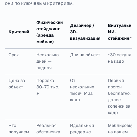
они по ключевым критериям.
Физический
Дизайнер /
Виртуальны
стейджинг
Критерий
3D-
ИИ-
(аренда
визуализация
стейджинг
мебели)
Срок
Несколько
Дни на объект
~30 секунд
дней —
на кадр
неделя
Цена за
Порядка
От
Первый
объект
30–70 тыс.
нескольких
прогон
₽
тысяч ₽ за
бесплатно,
кадр
далее
копейки за
кадр
Что
Реальная
Идеальный
Меблировку
получаем
обстановка
рендер «с
на вашем