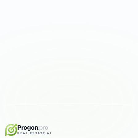
Try it on your photos
First runs are free. Results in 30 seconds.
ENHANCE PHOTOS FREE
5 FREE GENERATIONS
RESULT IN 15 SEC
Progon
.pro
REAL ESTATE AI