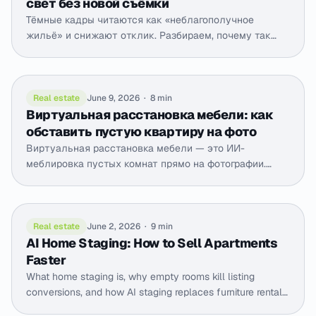
свет без новой съёмки
Тёмные кадры читаются как «неблагополучное
жильё» и снижают отклик. Разбираем, почему так
выходит, как снять светлее с телефона и как ИИ-
коррекция вытягивает уже снятые фото до дневных.
Real estate
June 9, 2026
·
8 min
Виртуальная расстановка мебели: как
обставить пустую квартиру на фото
Виртуальная расстановка мебели — это ИИ-
меблировка пустых комнат прямо на фотографии.
Разбираем, когда она нужна, как выглядит честный
результат и чем отличается от 3D-визуализации.
Real estate
June 2, 2026
·
9 min
AI Home Staging: How to Sell Apartments
Faster
What home staging is, why empty rooms kill listing
conversions, and how AI staging replaces furniture rental
in seconds, at a fraction of the cost.