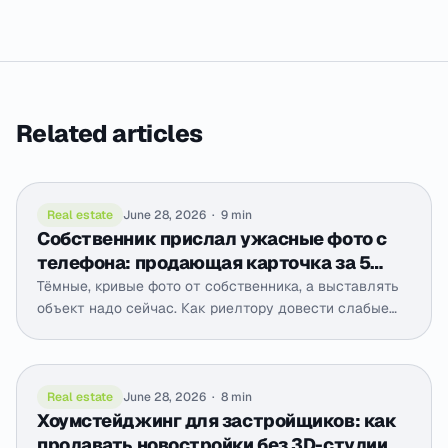
Related articles
Real estate
June 28, 2026
·
9 min
Собственник прислал ужасные фото с
телефона: продающая карточка за 5
минут
Тёмные, кривые фото от собственника, а выставлять
объект надо сейчас. Как риелтору довести слабые
телефонные снимки до продающей карточки за
минуты, без выезда на пересъёмку.
Real estate
June 28, 2026
·
8 min
Хоумстейджинг для застройщиков: как
продавать новостройки без 3D-студии