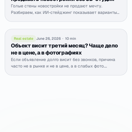
Голые стены новостройки не продают мечту.
Разбираем, как ИИ-стейджинг показывает варианты
отделки квартир без отделки, ускоряет запуск
продаж и заменяет дорогую 3D-визуализацию.
Real estate
June 26, 2026
·
10 min
Объект висит третий месяц? Чаще дело
не в цене, а в фотографиях
Если объявление долго висит без звонков, причина
часто не в рынке и не в цене, а в слабых фото.
Разбираем диагностику воронки и как реанимировать
карточку за 30 секунд.
Try it on your photos
First runs are free. Results in 30 seconds.