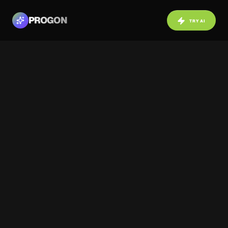
PROGON
TRY AI
NAVIGATION
BACK TO COMMUNITY
Photo 1 / 4
Before
After
ABOUT PROJECT
Уютная спальня в сине-белых тонах,
созданная нейросетью Progon.pro.
Только посмотрите, как гармония ИИ превращает