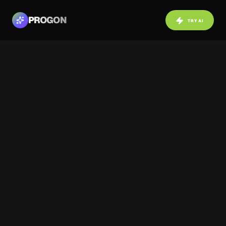
PROGON
TRY AI
NAVIGATION
BACK TO COMMUNITY
Photo 1 / 3
Before
After
ABOUT PROJECT
Уютная обеденная зона с угловым
диваном, визуализированная
нейросетью для создания
когнитивного комфорта.