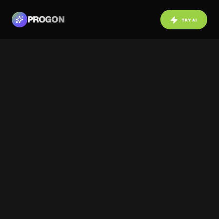
PROGON
TRY AI
NAVIGATION
BACK TO COMMUNITY
Before
After
ABOUT PROJECT
Уютная спальня с яркими желтыми
акцентами и деревянной отделкой
стены, визуализированная
нейросетью.