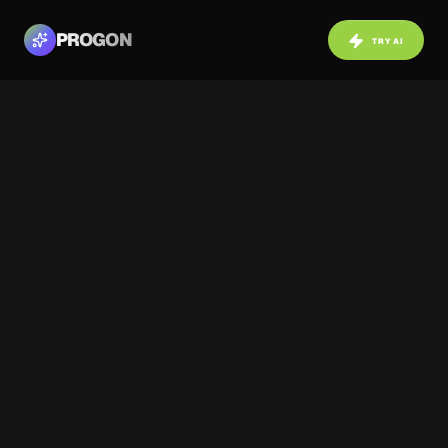
PROGON
TRY AI
NAVIGATION
BACK TO COMMUNITY
Before
After
ABOUT PROJECT
Комната с полосатыми обоями,
кроватью и мебельным гарнитуром,
визуализированная через нейросети
для поиска гармонии и ментального