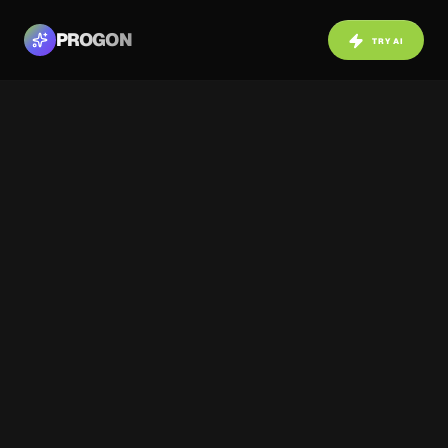
PROGON
TRY AI
NAVIGATION
BACK TO COMMUNITY
Before
After
ABOUT PROJECT
Уютная спальня в нейтральных тонах
с акцентным изумрудным пледом,
декоративными молдингами и мягким
атмосферным освещением,